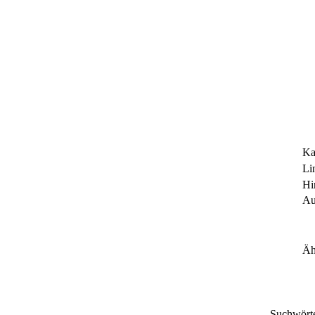
Ka
Li
Hi
Au
Äh
Suchwört