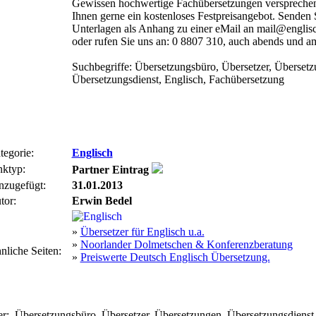
Gewissen hochwertige Fachübersetzungen verspreche
Ihnen gerne ein kostenloses Festpreisangebot. Senden S
Unterlagen als Anhang zu einer eMail an mail@englis
oder rufen Sie uns an: 0 8807 310, auch abends und 
Suchbegriffe: Übersetzungsbüro, Übersetzer, Übersetz
Übersetzungsdienst, Englisch, Fachübersetzung
tegorie:
Englisch
nktyp:
Partner Eintrag
nzugefügt:
31.01.2013
tor:
Erwin Bedel
»
Übersetzer für Englisch u.a.
»
Noorlander Dolmetschen & Konferenzberatung
nliche Seiten:
»
Preiswerte Deutsch Englisch Übersetzung.
er:
Übersetzungsbüro, Übersetzer, Übersetzungen, Übersetzungsdienst,