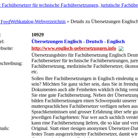
Webkatalog-Webverzeichnis
» Details zu Übersetzungen Englisch
:
10929
el:
Übersetzungen Englisch - Deutsch - Englisch
bseite:
http://www.englisch-uebersetzungen.info
Übersetzungsbüro für Fachübersetzung Englisch Deuts
Fachübersetzer für technische Fachübersetzungen, juris
schreibung:
Fachübersetzung, medizinische Fachübersetzer, ökon
etc.
Sollen Ihre Fachübersetzungen in Englisch eindeutig un
sein? Möchten Sie ganz sicher sein, dass Sie in fremds
Dokumenten auch alle Feinheiten wirklich richtig ver
Sie eine gute Fachübersetzung. Neben der Übersetzung
bilden Fachübersetzungen einen Schwerpunkt unserer 
muttersprachlichen Fachübersetzer verfügen neben au
Sprachkenntnissen und grosser Erfahrung über sehr gut
jeweiligen Fachgebieten: Nur wer auch sachlich versteh
kann eine Fachübersetzung liefern, die so klar und vers
ails:
Original. Statt einer riesigen anonymen Übersetzer-Da
festes Team ausgezeichneter Fachübersetzer, damit wir