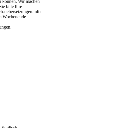
n können. Wir machen
ie bitte Ihre
ch-uebersetzungen.info
am Wochenende.
ungen,
 Englisch,