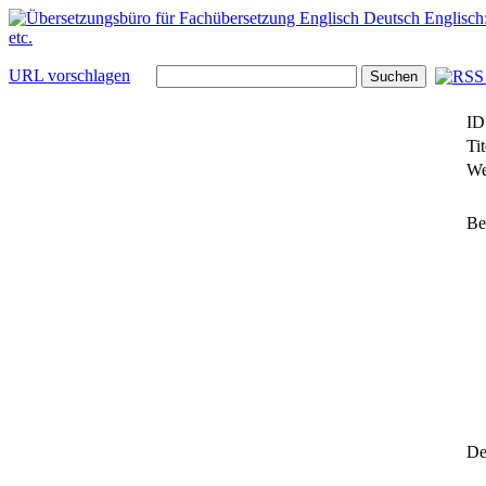
URL vorschlagen
ID
Tit
We
Be
Det