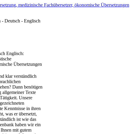
 - Deutsch - Englisch
ch Englisch:
tische
omische Übersetzungen
d klar verständlich
prachlichen
stehen? Dann benötigen
 allgemeiner Texte
Tätigkeit. Unsere
sgezeichneten
e Kenntnisse in ihren
t, was er übersetzt,
tändlich ist wie das
tenbank haben wir ein
 Ihnen mit gutem