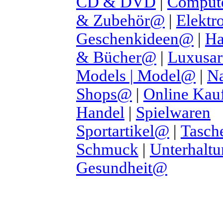
CD & DVD
|
Comput
& Zubehör@
|
Elektro
Geschenkideen@
|
Ha
& Bücher@
|
Luxusar
Models | Model@
|
Na
Shops@
|
Online Kau
Handel
|
Spielwaren
Sportartikel@
|
Tasch
Schmuck
|
Unterhaltu
Gesundheit@