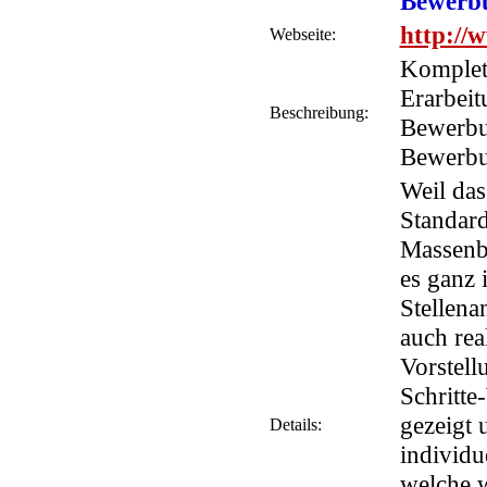
Bewerbu
http://
Webseite:
Komplett
Erarbei
Beschreibung:
Bewerbun
Bewerbu
Weil da
Standard
Massenb
es ganz 
Stellena
auch rea
Vorstell
Schritte
gezeigt 
Details:
individu
welche w