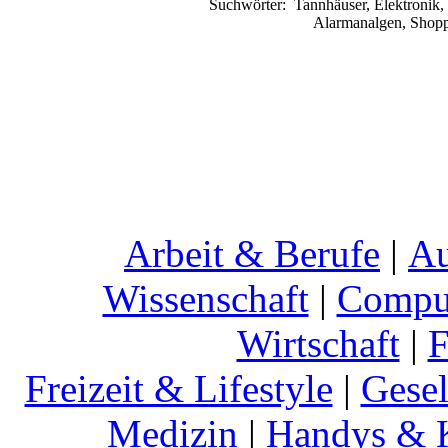
Suchwörter:
Tannhäuser, Elektronik
Alarmanalgen, Shoppi
Arbeit & Berufe
|
Au
Wissenschaft
|
Comput
Wirtschaft
|
F
Freizeit & Lifestyle
|
Gesel
Medizin
|
Handys & K