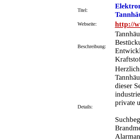
Elektron
Titel:
Tannhä
http://
Webseite:
Tannhäus
Bestücku
Beschreibung:
Entwickl
Kraftsto
Herzlic
Tannhäus
dieser S
industri
private 
Details:
Suchbegr
Brandme
Alarman