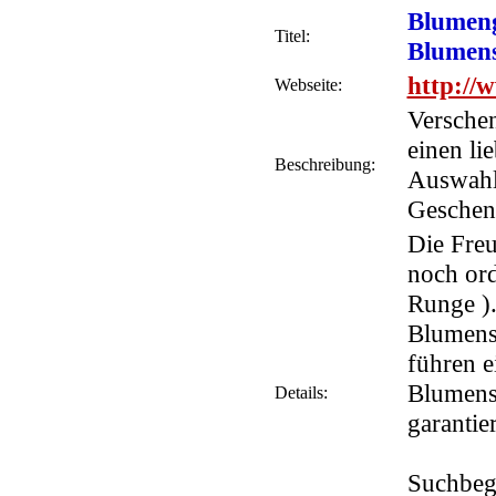
Blumeng
Titel:
Blumen
http://w
Webseite:
Verschen
einen li
Beschreibung:
Auswahl
Geschenk
Die Freu
noch ord
Runge ).
Blumens
führen e
Blumens
Details:
garantie
Suchbeg