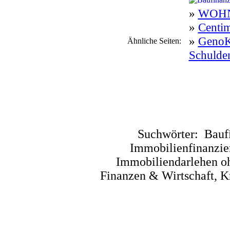
»
WOHN
»
Centim
»
GenoKo
Ähnliche Seiten:
Schulde
Suchwörter:
Bauf
Immobilienfinanzie
Immobiliendarlehen oh
Finanzen & Wirtschaft, K