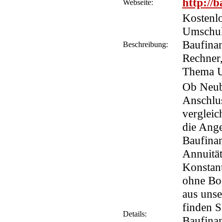
http://
Webseite:
Kostenlo
Umschul
Baufina
Beschreibung:
Rechner
Thema U
Ob Neub
Anschlu
vergleic
die Ange
Baufina
Annuität
Konstan
ohne Bon
aus unse
finden S
Details:
Baufina